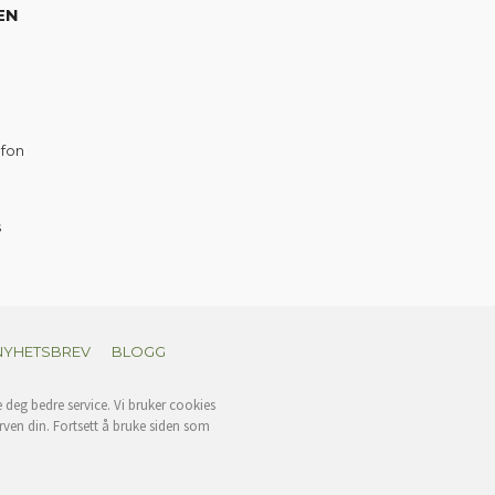
EN
efon
s
NYHETSBREV
BLOGG
e deg bedre service. Vi bruker cookies
rven din. Fortsett å bruke siden som