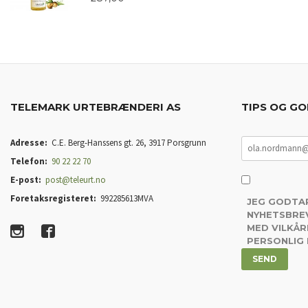
TELEMARK URTEBRÆNDERI AS
TIPS OG GO
Adresse:
C.E. Berg-Hanssens gt. 26, 3917 Porsgrunn
Telefon:
90 22 22 70
E-post:
post@teleurt.no
Foretaksregisteret:
992285613MVA
JEG GODTA
NYHETSBREV
MED VILKÅR
PERSONLIG