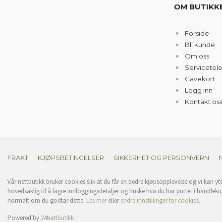
OM BUTIKK
Forside
Bli kunde
Om oss
Servicetel
Gavekort
Logg inn
Kontakt os
FRAKT
KJØPSBETINGELSER
SIKKERHET OG PERSONVERN
Vår nettbutikk bruker cookies slik at du får en bedre kjøpsopplevelse og vi kan yt
hovedsaklig til å lagre innloggingsdetaljer og huske hva du har puttet i handleku
normalt om du godtar dette.
Les mer
eller
endre innstillinger for cookies.
Powered by
24Nettbutikk