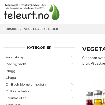
Gå
Lukk
PRODUKTER
til
innholdet
FORSIDE
VEGETABILSKE OLJER
KATEGORIER
VEGETA
Aromaterapi
Gjennom over 2
bruk. Vi bestr
Bad og badstu
Blogg
Chaga
Dr. Bach Blomstermedisin
Duft og røkelse
Eteriske oljer
Gavekort