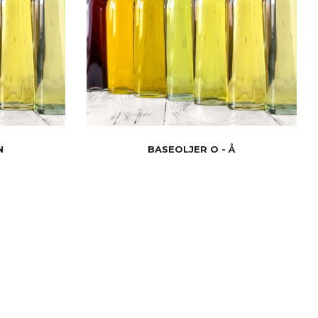
N
BASEOLJER O - Å