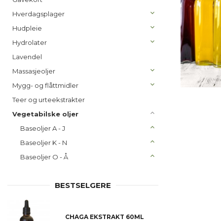
Hverdagsplager
Hudpleie
Hydrolater
Lavendel
Massasjeoljer
Mygg- og flåttmidler
Teer og urteekstrakter
Vegetabilske oljer
Baseoljer A - J
Baseoljer K - N
Baseoljer O - Å
BESTSELGERE
CHAGA EKSTRAKT 60ML