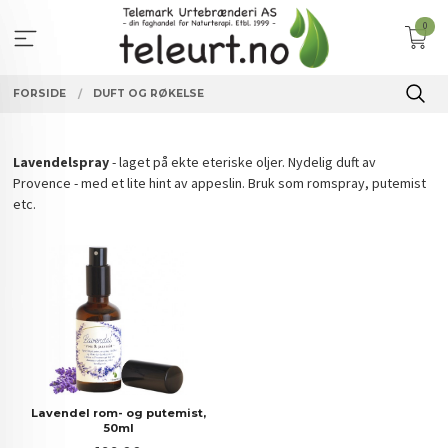
Gå
0
til
innholdet
FORSIDE
DUFT OG RØKELSE
Lavendelspray
- laget på ekte eteriske oljer. Nydelig duft av
Provence - med et lite hint av appeslin. Bruk som romspray, putemist
etc.
Lavendel rom- og putemist,
50ml