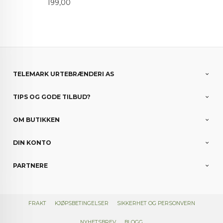
Pris
199,00
TELEMARK URTEBRÆNDERI AS
TIPS OG GODE TILBUD?
OM BUTIKKEN
DIN KONTO
PARTNERE
FRAKT
KJØPSBETINGELSER
SIKKERHET OG PERSONVERN
NYHETSBREV
BLOGG