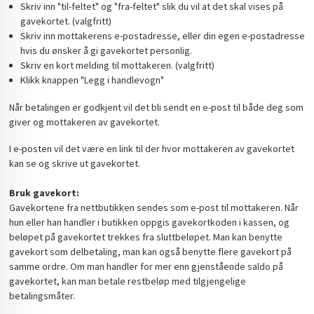
Skriv inn "til-feltet" og "fra-feltet" slik du vil at det skal vises på
gavekortet. (valgfritt)
Skriv inn mottakerens e-postadresse, eller din egen e-postadresse
hvis du ønsker å gi gavekortet personlig.
Skriv en kort melding til mottakeren. (valgfritt)
Klikk knappen "Legg i handlevogn"
Når betalingen er godkjent vil det bli sendt en e-post til både deg som
giver og mottakeren av gavekortet.
I e-posten vil det være en link til der hvor mottakeren av gavekortet
kan se og skrive ut gavekortet.
Bruk gavekort:
Gavekortene fra nettbutikken sendes som e-post til mottakeren. Når
hun eller han handler i butikken oppgis gavekortkoden i kassen, og
beløpet på gavekortet trekkes fra sluttbeløpet. Man kan benytte
gavekort som delbetaling, man kan også benytte flere gavekort på
samme ordre. Om man handler for mer enn gjenstående saldo på
gavekortet, kan man betale restbeløp med tilgjengelige
betalingsmåter.