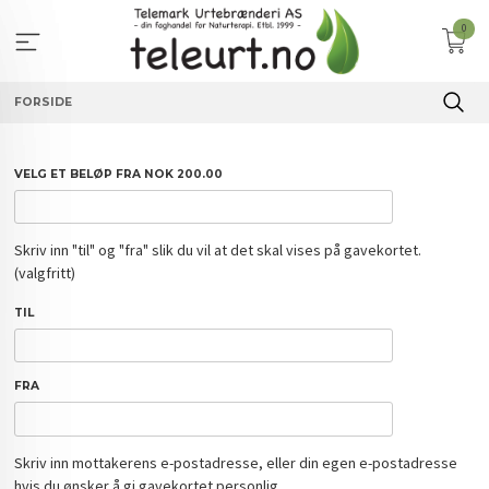
Gå
0
til
innholdet
FORSIDE
VELG ET BELØP FRA NOK 200.00
Skriv inn "til" og "fra" slik du vil at det skal vises på gavekortet.
(valgfritt)
TIL
FRA
Skriv inn mottakerens e-postadresse, eller din egen e-postadresse
hvis du ønsker å gi gavekortet personlig.