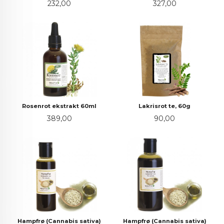
Pris
Pris
232,00
327,00
Rosenrot ekstrakt 60ml
Lakrisrot te, 60g
Pris
Pris
389,00
90,00
Hampfrø (Cannabis sativa)
Hampfrø (Cannabis sativa)