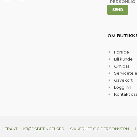
PERSONLIG
OM BUTIKK
Forside
Bli kunde
Om oss
Servicetel
Gavekort
Logg inn
Kontakt os
FRAKT
KJØPSBETINGELSER
SIKKERHET OG PERSONVERN