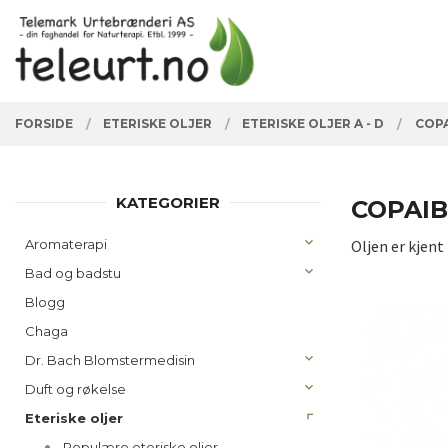
Gå
Lukk
PRODUKTER
til
innholdet
FORSIDE
ETERISKE OLJER
ETERISKE OLJER A - D
COPA
KATEGORIER
COPAI
Aromaterapi
Oljen er kjent
Bad og badstu
Blogg
Chaga
Dr. Bach Blomstermedisin
Duft og røkelse
Eteriske oljer
Populære eteriske oljer