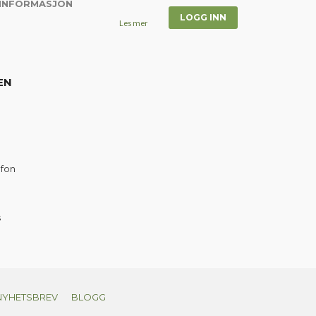
 INFORMASJON
Les mer
EN
efon
s
NYHETSBREV
BLOGG