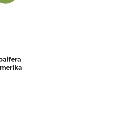
paifera
Amerika