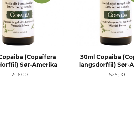
Copaiba (Copaifera
30ml Copaiba (Co
dorffii) Sør-Amerika
langsdorffii) Sør-
Pris
Pris
206,00
525,00
KJØP
KJØP