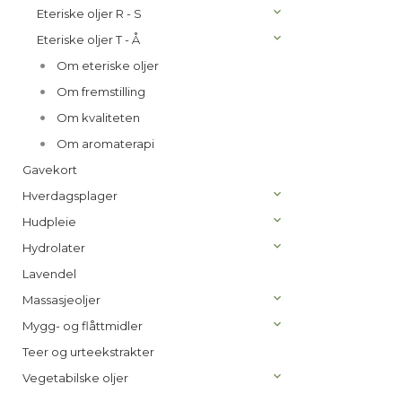
Eteriske oljer R - S
Eteriske oljer T - Å
Om eteriske oljer
Om fremstilling
Om kvaliteten
Om aromaterapi
Gavekort
Hverdagsplager
Hudpleie
Hydrolater
Lavendel
Massasjeoljer
Mygg- og flåttmidler
Teer og urteekstrakter
Vegetabilske oljer