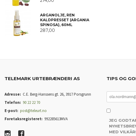
214,00
ARGANOLJE, REN
KALDPRESSET (ARGANIA
SPINOSA), 60ML
287,00
TELEMARK URTEBRÆNDERI AS
TIPS OG GO
Adresse:
C.E. Berg-Hanssens gt. 26, 3917 Porsgrunn
Telefon:
90 22 22 70
E-post:
post@teleurt.no
Foretaksregisteret:
992285613MVA
JEG GODTA
NYHETSBREV
MED VILKÅR