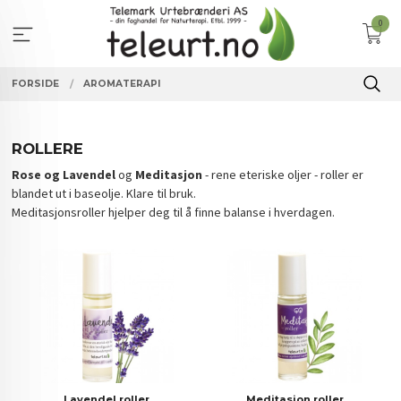
Gå
0
til
innholdet
FORSIDE
AROMATERAPI
ROLLERE
Rose og Lavendel
og
Meditasjon
- rene eteriske oljer - roller er
blandet ut i baseolje. Klare til bruk.
Meditasjonsroller hjelper deg til å finne balanse i hverdagen.
Lavendel roller
Meditasjon roller