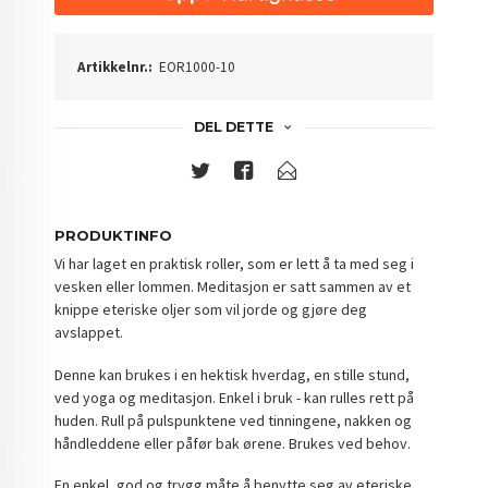
Artikkelnr.:
EOR1000-10
DEL DETTE
PRODUKTINFO
Vi har laget en praktisk roller, som er lett å ta med seg i
vesken eller lommen. Meditasjon er satt sammen av et
knippe eteriske oljer som vil jorde og gjøre deg
avslappet.
Denne kan brukes i en hektisk hverdag, en stille stund,
ved yoga og meditasjon. Enkel i bruk - kan rulles rett på
huden. Rull på pulspunktene ved tinningene, nakken og
håndleddene eller påfør bak ørene. Brukes ved behov.
En enkel, god og trygg måte å benytte seg av eteriske