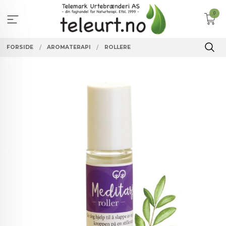
Gå
0
til
innholdet
FORSIDE
AROMATERAPI
ROLLERE