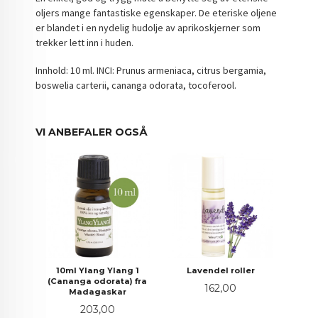
oljers mange fantastiske egenskaper. De eteriske oljene
er blandet i en nydelig hudolje av aprikoskjerner som
trekker lett inn i huden.
Innhold: 10 ml. INCI: Prunus armeniaca, citrus bergamia,
boswelia carterii, cananga odorata, tocoferool.
VI ANBEFALER OGSÅ
10ml Ylang Ylang 1
Lavendel roller
(Cananga odorata) fra
Pris
162,00
Madagaskar
Pris
203,00