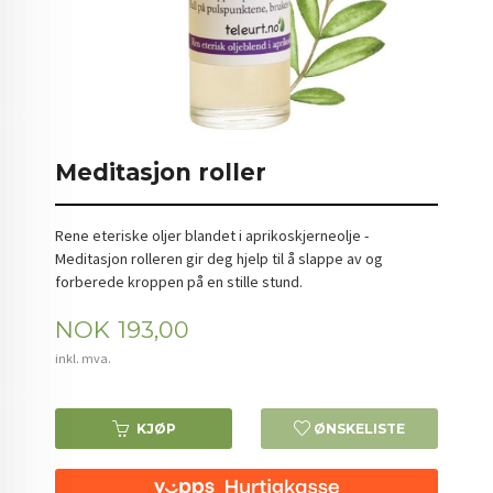
Meditasjon roller
Rene eteriske oljer blandet i aprikoskjerneolje -
Meditasjon rolleren gir deg hjelp til å slappe av og
forberede kroppen på en stille stund.
Pris
NOK
193,00
inkl. mva.
KJØP
ØNSKELISTE