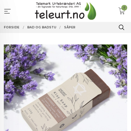
Gå
0
til
innholdet
FORSIDE
BAD OG BADSTU
SÅPER