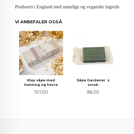
Produsert i England med naturlige og veganske ingredienser, fr
VI ANBEFALER OGSÅ
Klay såpe med
Såpe Gardener´s
honning og havre
scrub
Pris
Pris
107,00
98,00