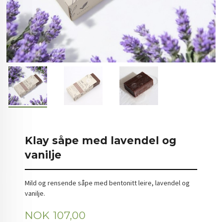
Klay såpe med lavendel og
vanilje
Mild og rensende såpe med bentonitt leire, lavendel og
vanilje.
Pris
NOK
107,00