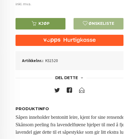
inkl. mva.
KJØP
ØNSKELISTE
Artikkelnr.:
KS1520
DEL DETTE
PRODUKTINFO
Såpen inneholder bentonitt leire, kjent for sine rensende egenskap
Skånsom peeling fra lavendelfrøene hjelper til med å fjerne død
lavendel gjør dette til et såpestykke som gir litt ekstra luksus i