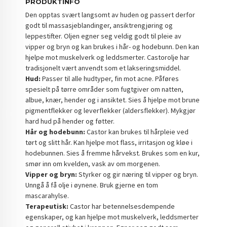
PRODUKTINFO
Den opptas svært langsomt av huden og passert derfor
godt til massasjeblandinger, ansiktrengjøring og
leppestifter. Oljen egner seg veldig godt til pleie av
vipper og bryn og kan brukes i hår- og hodebunn. Den kan
hjelpe mot muskelverk og leddsmerter. Castorolje har
tradisjonelt vært anvendt som et lakseringsmiddel.
Hud:
Passer til alle hudtyper, fin mot acne. Påføres
spesielt på tørre områder som fugtgiver om natten,
albue, knær, hender og i ansiktet. Sies å hjelpe mot brune
pigmentflekker og leverflekker (aldersflekker). Mykgjør
hard hud på hender og føtter.
Hår og hodebunn:
Castor kan brukes til hårpleie ved
tørt og slitt hår. Kan hjelpe mot flass, irritasjon og kløe i
hodebunnen. Sies å fremme hårvekst. Brukes som en kur,
smør inn om kvelden, vask av om morgenen.
Vipper og bryn:
Styrker og gir næring til vipper og bryn.
Unngå å få olje i øynene. Bruk gjerne en tom
mascarahylse.
Terapeutisk:
Castor har betennelsesdempende
egenskaper, og kan hjelpe mot muskelverk, leddsmerter