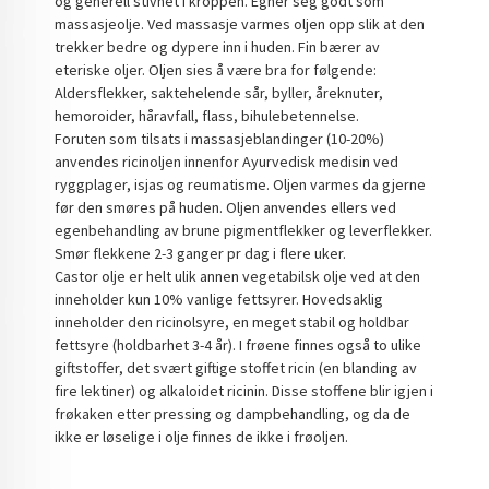
og generell stivhet i kroppen. Egner seg godt som
massasjeolje. Ved massasje varmes oljen opp slik at den
trekker bedre og dypere inn i huden. Fin bærer av
eteriske oljer. Oljen sies å være bra for følgende:
Aldersflekker, saktehelende sår, byller, åreknuter,
hemoroider, håravfall, flass, bihulebetennelse.
Foruten som tilsats i massasjeblandinger (10-20%)
anvendes ricinoljen innenfor Ayurvedisk medisin ved
ryggplager, isjas og reumatisme. Oljen varmes da gjerne
før den smøres på huden. Oljen anvendes ellers ved
egenbehandling av brune pigmentflekker og leverflekker.
Smør flekkene 2-3 ganger pr dag i flere uker.
Castor olje er helt ulik annen vegetabilsk olje ved at den
inneholder kun 10% vanlige fettsyrer. Hovedsaklig
inneholder den ricinolsyre, en meget stabil og holdbar
fettsyre (holdbarhet 3-4 år). I frøene finnes også to ulike
giftstoffer, det svært giftige stoffet ricin (en blanding av
fire lektiner) og alkaloidet ricinin. Disse stoffene blir igjen i
frøkaken etter pressing og dampbehandling, og da de
ikke er løselige i olje finnes de ikke i frøoljen.