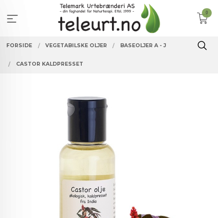
Gå
0
til
innholdet
FORSIDE
VEGETABILSKE OLJER
BASEOLJER A - J
CASTOR KALDPRESSET