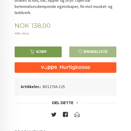
brukes til hud, hår, vipper og bryn. Oljen har
betennelsesdempende egenskaper, fin mot muskel- og
leddverk.
Pris
NOK
138,00
inkl. mva.
KJØP
ØNSKELISTE
Artikkelnr.:
BO1270A-125
DEL DETTE