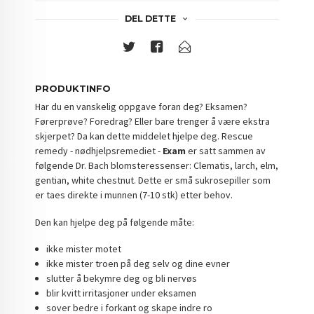
DEL DETTE
PRODUKTINFO
Har du en vanskelig oppgave foran deg? Eksamen?
Førerprøve? Foredrag? Eller bare trenger å være ekstra
skjerpet? Da kan dette middelet hjelpe deg. Rescue
remedy - nødhjelpsremediet -
Exam
er satt sammen av
følgende Dr. Bach blomsteressenser: Clematis, larch, elm,
gentian, white chestnut. Dette er små sukrosepiller som
er taes direkte i munnen (7-10 stk) etter behov.
Den kan hjelpe deg på følgende måte:
ikke mister motet
ikke mister troen på deg selv og dine evner
slutter å bekymre deg og bli nervøs
blir kvitt irritasjoner under eksamen
sover bedre i forkant og skape indre ro