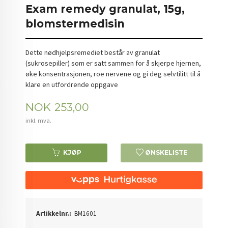
Exam remedy granulat, 15g,
blomstermedisin
Dette nødhjelpsremediet består av granulat
(sukrosepiller) som er satt sammen for å skjerpe hjernen,
øke konsentrasjonen, roe nervene og gi deg selvtilitt til å
klare en utfordrende oppgave
Pris
NOK
253,00
inkl. mva.
KJØP
ØNSKELISTE
Artikkelnr.:
BM1601