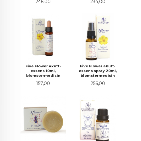
Pris
Pris
246,00
234,00
Five Flower akutt-
Five Flower akutt-
essens 10ml,
essens spray 20ml,
blomstermedisin
blomstermedisin
Pris
Pris
157,00
256,00