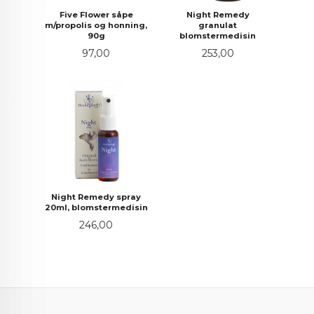
Five Flower såpe
Night Remedy
m/propolis og honning,
granulat
90g
blomstermedisin
Pris
Pris
97,00
253,00
Night Remedy spray
20ml, blomstermedisin
Pris
246,00