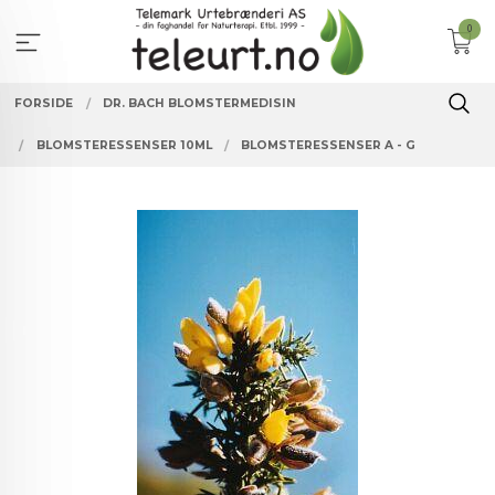
Gå
0
til
innholdet
FORSIDE
DR. BACH BLOMSTERMEDISIN
BLOMSTERESSENSER 10ML
BLOMSTERESSENSER A - G