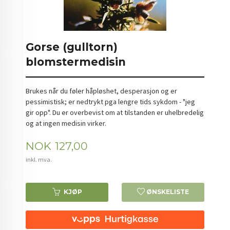
Gorse (gulltorn)
blomstermedisin
Brukes når du føler håpløshet, desperasjon og er
pessimistisk; er nedtrykt pga lengre tids sykdom - "jeg
gir opp". Du er overbevist om at tilstanden er uhelbredelig
og at ingen medisin virker.
Pris
NOK
127,00
inkl. mva.
KJØP
ØNSKELISTE