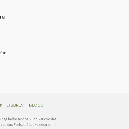
EN
efon
s
NYHETSBREV
BLOGG
e deg bedre service. Vi bruker cookies
rven din. Fortsett å bruke siden som