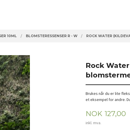
ER 10ML
BLOMSTERESSENSER R - W
ROCK WATER (KILDEV
Rock Water 
blomsterme
Brukes når du er lite fle
et eksempel for andre. D
Pris
NOK
127,00
inkl. mva.