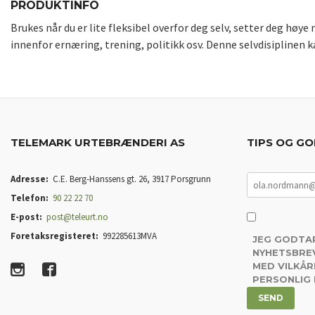
PRODUKTINFO
Brukes når du er lite fleksibel overfor deg selv, setter deg hø
innenfor ernæring, trening, politikk osv. Denne selvdisiplinen k
TELEMARK URTEBRÆNDERI AS
TIPS OG GO
Adresse:
C.E. Berg-Hanssens gt. 26, 3917 Porsgrunn
Telefon:
90 22 22 70
E-post:
post@teleurt.no
Foretaksregisteret:
992285613MVA
JEG GODTA
NYHETSBREV
MED VILKÅR
PERSONLIG