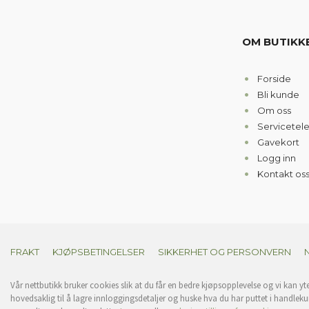
OM BUTIKK
Forside
Bli kunde
Om oss
Servicetel
Gavekort
Logg inn
Kontakt os
FRAKT
KJØPSBETINGELSER
SIKKERHET OG PERSONVERN
Vår nettbutikk bruker cookies slik at du får en bedre kjøpsopplevelse og vi kan yt
hovedsaklig til å lagre innloggingsdetaljer og huske hva du har puttet i handleku