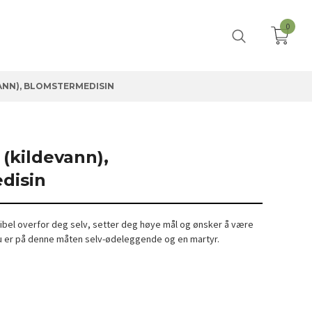
0
ANN), BLOMSTERMEDISIN
(kildevann),
disin
ksibel overfor deg selv, setter deg høye mål og ønsker å være
u er på denne måten selv-ødeleggende og en martyr.