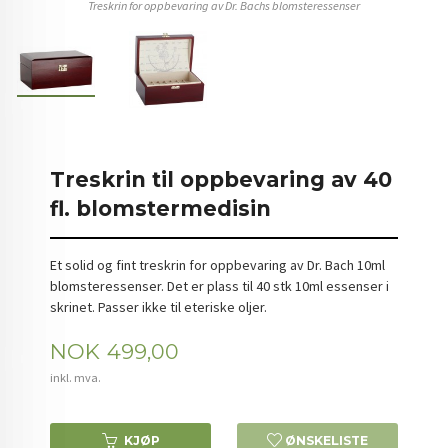
Treskrin for oppbevaring av Dr. Bachs blomsteressenser
Treskrin til oppbevaring av 40
fl. blomstermedisin
Et solid og fint treskrin for oppbevaring av Dr. Bach 10ml
blomsteressenser. Det er plass til 40 stk 10ml essenser i
skrinet. Passer ikke til eteriske oljer.
Pris
NOK
499,00
inkl. mva.
KJØP
ØNSKELISTE