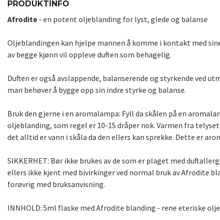
PRODUKTINFO
Afrodite
- en potent oljeblanding for lyst, glede og balanse
Oljeblandingen kan hjelpe mannen å komme i kontakt med sine int
av begge kjønn vil oppleve duften som behagelig.
Duften er også avslappende, balanserende og styrkende ved utmat
man behøver å bygge opp sin indre styrke og balanse.
Bruk den gjerne i en aromalampa: Fyll da skålen på en aromala
oljeblanding, som regel er 10-15 dråper nok. Varmen fra telyset 
det alltid er vann i skåla da den ellers kan sprekke. Dette er ar
SIKKERHET: Bør ikke brukes av de som er plaget med duftallergi
ellers ikke kjent med bivirkinger ved normal bruk av Afrodite 
forøvrig med bruksanvisning.
INNHOLD: 5ml flaske med Afrodite blanding - rene eteriske olj