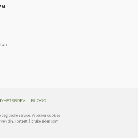
EN
efon
s
NYHETSBREV
BLOGG
e deg bedre service. Vi bruker cookies
rven din. Fortsett å bruke siden som