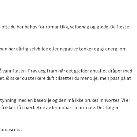
 ofte du har behov for romantikk, velbehag og glede. De fleste
an har dårlig selvbilde eller negative tanker og gi energi om
 vannflaten. Prøv deg fram når det gjelder antallet dråper med
t. Ønsker du sterkere duft tilsetter du mer olje, men pass på at
tynning med en baseolje og den må ikke brukes innvortes. Vi er
å ikke stå i nærheten av brennbart materiale. Det følger
 damascena.