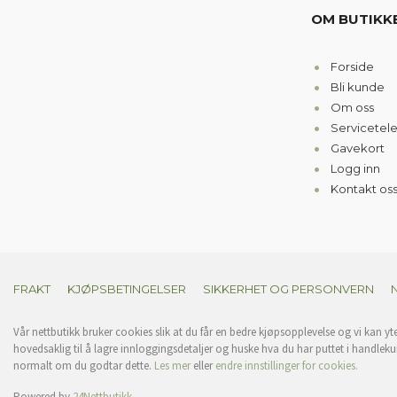
OM BUTIKK
Forside
Bli kunde
Om oss
Servicetel
Gavekort
Logg inn
Kontakt os
FRAKT
KJØPSBETINGELSER
SIKKERHET OG PERSONVERN
Vår nettbutikk bruker cookies slik at du får en bedre kjøpsopplevelse og vi kan yt
hovedsaklig til å lagre innloggingsdetaljer og huske hva du har puttet i handleku
normalt om du godtar dette.
Les mer
eller
endre innstillinger for cookies.
Powered by
24Nettbutikk