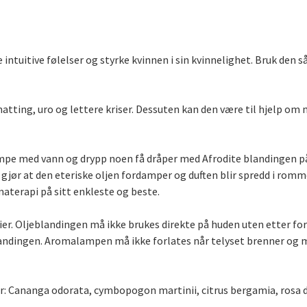
uitive følelser og styrke kvinnen i sin kvinnelighet. Bruk den så
ting, uro og lettere kriser. Dessuten kan den være til hjelp om m
mpe med vann og drypp noen få dråper med Afrodite blandingen på
gjør at den eteriske oljen fordamper og duften blir spredd i romme
omaterapi på sitt enkleste og beste.
er. Oljeblandingen må ikke brukes direkte på huden uten etter for
blandingen. Aromalampen må ikke forlates når telyset brenner og m
er: Cananga odorata, cymbopogon martinii, citrus bergamia, rosa