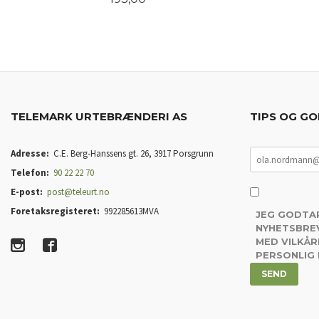
KJØP
TELEMARK URTEBRÆNDERI AS
TIPS OG GO
Adresse:
C.E. Berg-Hanssens gt. 26, 3917 Porsgrunn
Telefon:
90 22 22 70
E-post:
post@teleurt.no
Foretaksregisteret:
992285613MVA
JEG GODTA
NYHETSBREV
MED VILKÅR
PERSONLIG