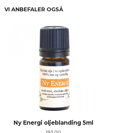
VI ANBEFALER OGSÅ
Ny Energi oljeblanding 5ml
Pris
193,00