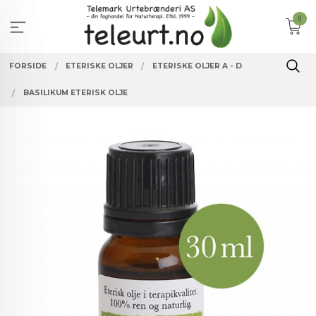
Gå
0
til
innholdet
FORSIDE
ETERISKE OLJER
ETERISKE OLJER A - D
BASILIKUM ETERISK OLJE