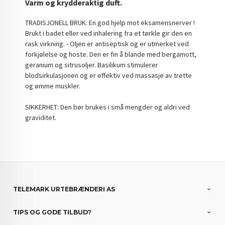
Varm og krydderaktig duft.
TRADISJONELL BRUK: En god hjelp mot eksamensnerver !
Brukt i badet eller ved inhalering fra et tørkle gir den en
rask virkning. - Oljen er antiseptisk og er utmerket ved
forkjølelse og hoste. Den er fin å blande med bergamott,
geranium og sitrusoljer. Basilikum stimulerer
blodsirkulasjonen og er effektiv ved massasje av trette
og ømme muskler.
SIKKERHET: Den bør brukes i små mengder og aldri ved
graviditet.
TELEMARK URTEBRÆNDERI AS
TIPS OG GODE TILBUD?