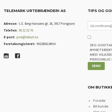
TELEMARK URTEBRÆNDERI AS
TIPS OG GO
Adresse:
C.E. Berg-Hanssens gt. 26, 3917 Porsgrunn
Telefon:
90 22 22 70
E-post:
post@teleurt.no
Foretaksregisteret:
992285613MVA
JEG GODTA
NYHETSBREV
MED VILKÅR
PERSONLIG
OM BUTIKK
Forside
Bli kunde