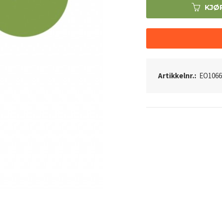
KJØ
Artikkelnr.:
EO1066