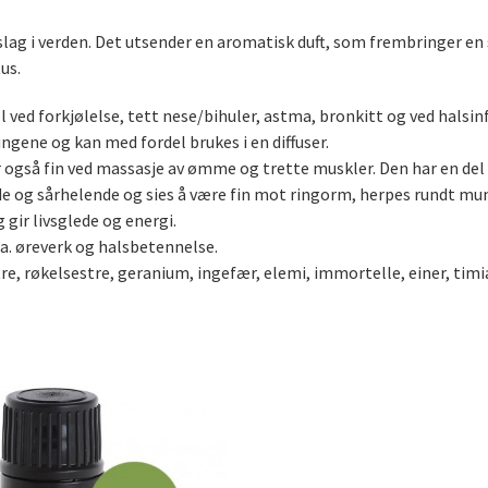
eslag i verden. Det utsender en aromatisk duft, som frembringer e
us.
ed forkjølelse, tett nese/bihuler, astma, bronkitt og ved halsinf
gene og kan med fordel brukes i en diffuser.
r også fin ved massasje av ømme og trette muskler. Den har en del t
ende og sårhelende og sies å være fin mot ringorm, herpes rundt m
gir livsglede og energi.
.a. øreverk og halsbetennelse.
re, røkelsestre, geranium, ingefær, elemi, immortelle, einer, timia