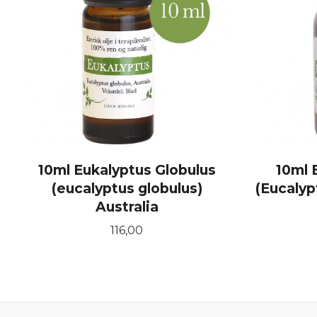
10ml Eukalyptus Globulus
10ml 
(eucalyptus globulus)
(Eucalyp
Australia
Pris
116,00
KJØP