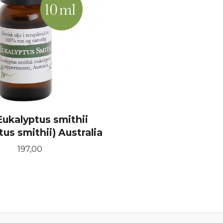
Eukalyptus smithii
tus smithii) Australia
Pris
197,00
KJØP