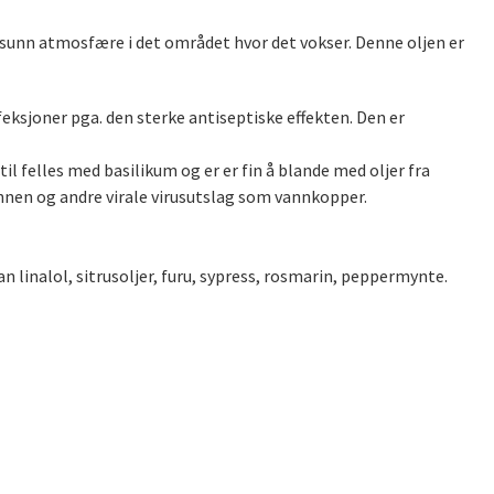
n sunn atmosfære i det området hvor det vokser. Denne oljen er
eksjoner pga. den sterke antiseptiske effekten. Den er
il felles med basilikum og er er fin å blande med oljer fra
unnen og andre virale virusutslag som vannkopper.
n linalol, sitrusoljer, furu, sypress, rosmarin, peppermynte.