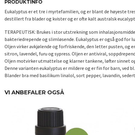
PRODUKTINFO
Eukalyptus er et tre i myrtefamilien, og er blant de høyeste tr
destillert fra blader og kvister og er ofte kalt australsk eucalypt
TERAPEUTISK: Brukes i stor utstrekning som inhalasjonsmiddel v
bakteriedrepende og slimløsende. Eukalyptus er også god for lun
Oljen virker avkjølende og forfriskende, den letter pusten, og e
sitron, lavendel, furu og sypress. Oljen er antiviral, soppdrep
Oljen motvirker utmattelse og klarner tankene, løfter sinnet og 
Denne varianten eukalyptus er mildere og er fin for barn, ved bl
Blander bra med basilikum linalol, sort pepper, lavandin, sedert
VI ANBEFALER OGSÅ