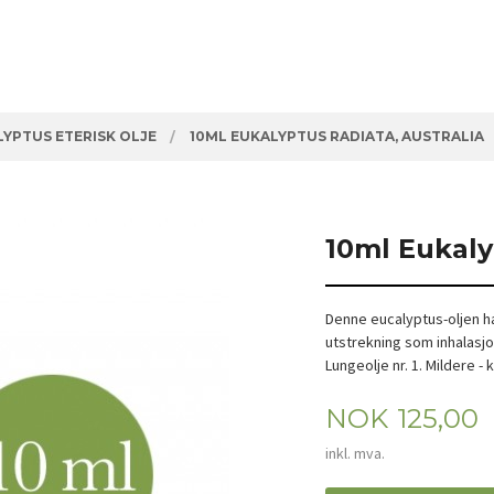
YPTUS ETERISK OLJE
10ML EUKALYPTUS RADIATA, AUSTRALIA
10ml Eukaly
Denne eucalyptus-oljen ha
utstrekning som inhalasjo
Lungeolje nr. 1. Mildere -
Pris
NOK
125,00
inkl. mva.