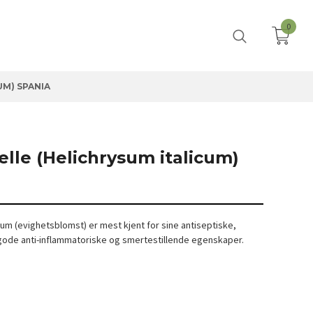
0
UM) SPANIA
lle (Helichrysum italicum)
sum (evighetsblomst) er mest kjent for sine antiseptiske,
ode anti-inflammatoriske og smertestillende egenskaper.