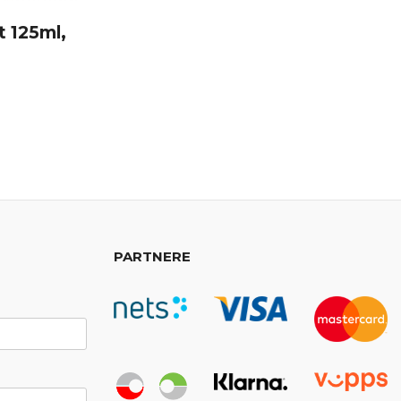
t 125ml,
abatt
PARTNERE