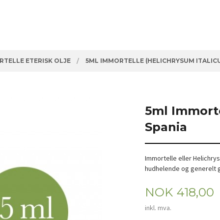
TELLE ETERISK OLJE
5ML IMMORTELLE (HELICHRYSUM ITALIC
5ml Immorte
Spania
Immortelle eller Helichry
hudhelende og generelt g
Pris
NOK
418,00
inkl. mva.