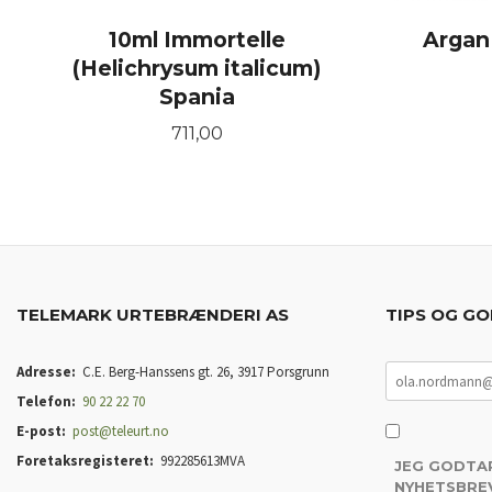
10ml Immortelle
Argan
(Helichrysum italicum)
Spania
Pris
711,00
KJØP
TELEMARK URTEBRÆNDERI AS
TIPS OG GO
Adresse:
C.E. Berg-Hanssens gt. 26, 3917 Porsgrunn
Telefon:
90 22 22 70
E-post:
post@teleurt.no
Foretaksregisteret:
992285613MVA
JEG GODTA
NYHETSBREV