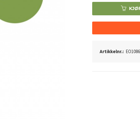
KJØ
Artikkelnr.:
EO1086