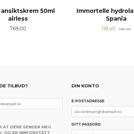
 ansiktskrem 50ml
Immortelle hydrola
airless
Spania
Pris
Tilbud
R
769,00
118,40
148,00
KJØP
KJØP
DE TILBUD?
DIN KONTO
E-POSTADRESSE
DITT PASSORD
R AT DERE SENDER MEG
, OG ER INNFORSTÅTT