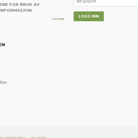
ENE FOR BRUK AV
 INFORMASJON
Les mer
EN
efon
s