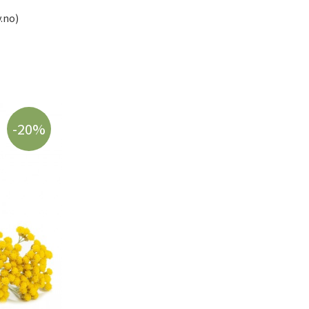
v.no)
-20%