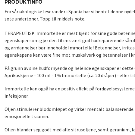
PRODUKTINFO
Fra vår økologiske leverandør i Spania har vi hentet denne nyde
søte undertoner. Topp til middels note.
TERAPEUTISK: Immortelle er mest kjent for sine gode betenne
egenskaper som gjør den til en svært god hudreparerende såro
og arrdannelser bør inneholde Immortelle! Betennelser, irritasj
egenskapene kan være fine mot muskelverk og betennelser i k
På grunn av sine hudfornyende og helende egenskaper er dette en
Aprikoskjerne - 100 ml - 1% Immortelle (ca. 20 dråper) - eller ti
Immortelle kan også ha en positiv effekt på fordøyelsesysteme
infeksjoner.
Oljen stimulerer blodomløpet og virker mentalt balanserende. De
emosjonelle traumer.
Oljen blander seg godt med alle sitrusoljene, samt geranium, lav