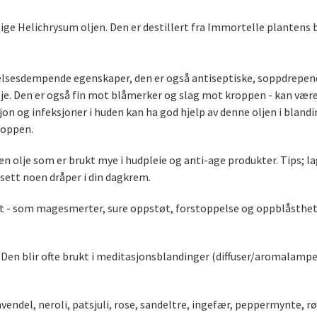
lige Helichrysum oljen. Den er destillert fra Immortelle plantens
lsesdempende egenskaper, den er også antiseptiske, soppdrepende
lje. Den er også fin mot blåmerker og slag mot kroppen - kan væ
on og infeksjoner i huden kan ha god hjelp av denne oljen i bland
roppen.
 olje som er brukt mye i hudpleie og anti-age produkter. Tips; la
lsett noen dråper i din dagkrem.
t - som magesmerter, sure oppstøt, forstoppelse og oppblåsthet. N
n blir ofte brukt i meditasjonsblandinger (diffuser/aromalamper) 
endel, neroli, patsjuli, rose, sandeltre, ingefær, peppermynte, rø