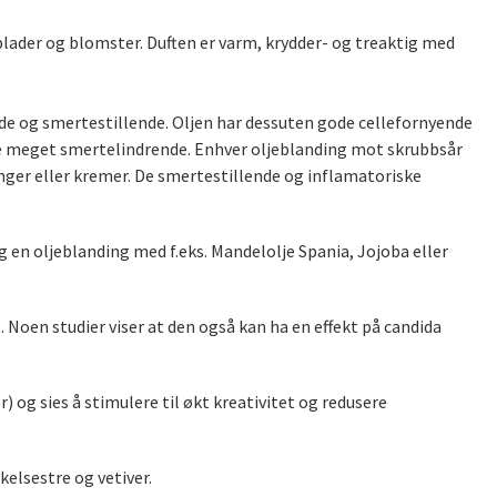
 blader og blomster. Duften er varm, krydder- og treaktig med
 og smertestillende. Oljen har dessuten gode cellefornyende
re meget smertelindrende. Enhver oljeblanding mot skrubbsår
inger eller kremer. De smertestillende og inflamatoriske
g en oljeblanding med f.eks. Mandelolje Spania, Jojoba eller
oen studier viser at den også kan ha en effekt på candida
og sies å stimulere til økt kreativitet og redusere
kelsestre og vetiver.