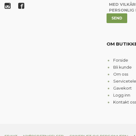
MED VILKÅR
PERSONLIG
OM BUTIKK
Forside
Bli kunde
Om oss
Servicetel
Gavekort
Logg inn
Kontakt os