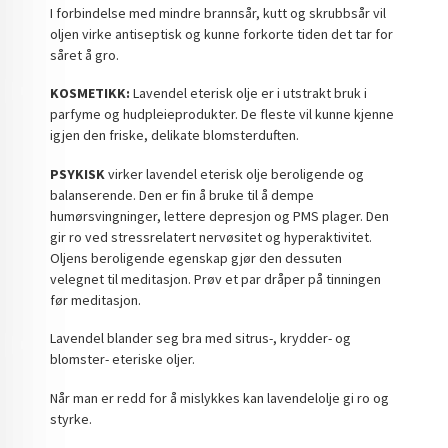
I forbindelse med mindre brannsår, kutt og skrubbsår vil
oljen virke antiseptisk og kunne forkorte tiden det tar for
såret å gro.
KOSMETIKK:
Lavendel eterisk olje er i utstrakt bruk i
parfyme og hudpleieprodukter. De fleste vil kunne kjenne
igjen den friske, delikate blomsterduften.
PSYKISK
virker lavendel eterisk olje beroligende og
balanserende. Den er fin å bruke til å dempe
humørsvingninger, lettere depresjon og PMS plager. Den
gir ro ved stressrelatert nervøsitet og hyperaktivitet.
Oljens beroligende egenskap gjør den dessuten
velegnet til meditasjon. Prøv et par dråper på tinningen
før meditasjon.
Lavendel blander seg bra med sitrus-, krydder- og
blomster- eteriske oljer.
Når man er redd for å mislykkes kan lavendelolje gi ro og
styrke.