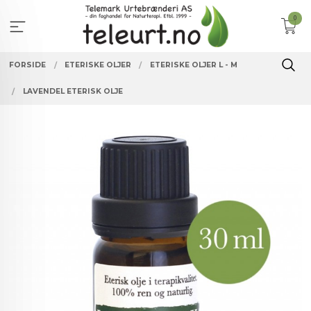
Gå
0
til
innholdet
FORSIDE
ETERISKE OLJER
ETERISKE OLJER L - M
LAVENDEL ETERISK OLJE