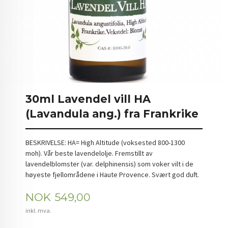
30ml Lavendel vill HA
(Lavandula ang.) fra Frankrike
BESKRIVELSE: HA= High Altitude (voksested 800-1300
moh). Vår beste lavendelolje. Fremstillt av
lavendelblomster (var. delphinensis) som voker vilt i de
høyeste fjellområdene i Haute Provence. Svært god duft.
Pris
NOK
549,00
inkl. mva.