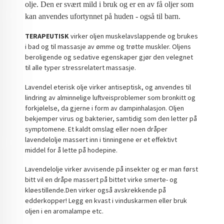
olje. Den er svært mild i bruk og er en av få oljer som
kan anvendes ufortynnet på huden - også til barn.
TERAPEUTISK
virker oljen muskelavslappende og brukes
i bad og til massasje av ømme og trøtte muskler. Oljens
beroligende og sedative egenskaper gjør den velegnet
til alle typer stressrelatert massasje.
Lavendel eterisk olje virker antiseptisk, og anvendes til
lindring av alminnelige luftveisproblemer som bronkitt og
forkjølelse, da gjerne i form av dampinhalasjon. Oljen
bekjemper virus og bakterier, samtidig som den letter på
symptomene. Et kaldt omslag eller noen dråper
lavendelolje massert inn i tinningene er et effektivt
middel for å lette på hodepine.
Lavendelolje virker avvisende på insekter og er man først
bitt vil en dråpe massert på bittet virke smerte- og
kløestillende.Den virker også avskrekkende på
edderkopper! Legg en kvast i vinduskarmen eller bruk
oljen i en aromalampe etc.