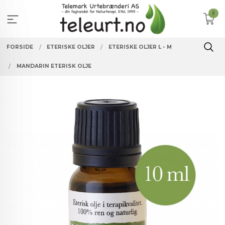
Gå
0
til
innholdet
FORSIDE
ETERISKE OLJER
ETERISKE OLJER L - M
MANDARIN ETERISK OLJE