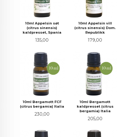
10ml Appelsin søt
10ml Appelsin vill
(citrus sinensis)
(citrus sinensis) Dom.
kaldpresset, Spania
Republikk
Pris
Pris
135,00
179,00
10ml Bergamott FCF
10ml Bergamott
(citrus bergamia) Italia
kaldpresset (citrus
bergamia) Italia
Pris
230,00
Pris
205,00