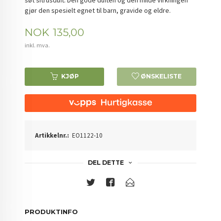
søt sitrusduft. Den gode duften og den milde virkningen
gjør den spesielt egnet til barn, gravide og eldre.
Pris
NOK
135,00
inkl. mva.
KJØP
ØNSKELISTE
Artikkelnr.:
EO1122-10
DEL DETTE
PRODUKTINFO