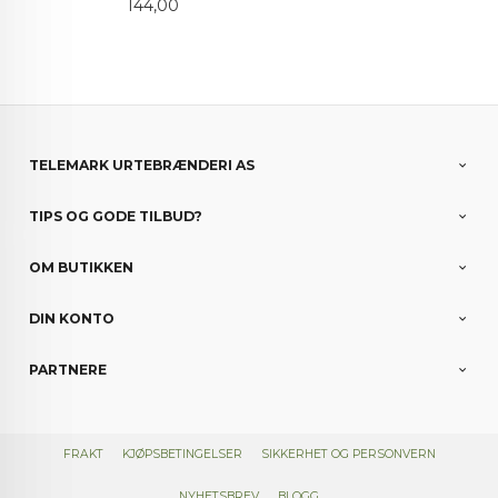
Pris
144,00
TELEMARK URTEBRÆNDERI AS
TIPS OG GODE TILBUD?
OM BUTIKKEN
DIN KONTO
PARTNERE
FRAKT
KJØPSBETINGELSER
SIKKERHET OG PERSONVERN
NYHETSBREV
BLOGG