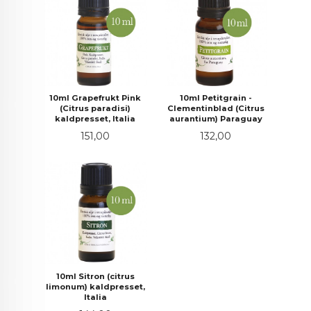
10ml Grapefrukt Pink
10ml Petitgrain -
(Citrus paradisi)
Clementinblad (Citrus
kaldpresset, Italia
aurantium) Paraguay
Pris
Pris
151,00
132,00
10ml Sitron (citrus
limonum) kaldpresset,
Italia