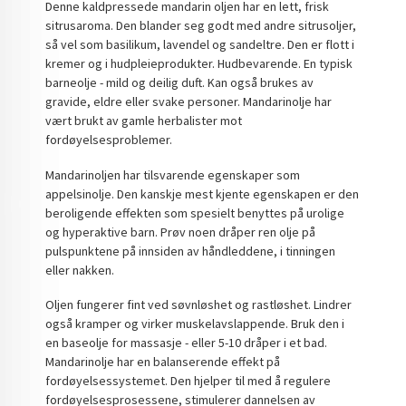
Denne kaldpressede mandarin oljen har en lett, frisk
sitrusaroma. Den blander seg godt med andre sitrusoljer,
så vel som basilikum, lavendel og sandeltre. Den er flott i
kremer og i hudpleieprodukter. Hudbevarende. En typisk
barneolje - mild og deilig duft. Kan også brukes av
gravide, eldre eller svake personer. Mandarinolje har
vært brukt av gamle herbalister mot
fordøyelsesproblemer.
Mandarinoljen har tilsvarende egenskaper som
appelsinolje. Den kanskje mest kjente egenskapen er den
beroligende effekten som spesielt benyttes på urolige
og hyperaktive barn. Prøv noen dråper ren olje på
pulspunktene på innsiden av håndleddene, i tinningen
eller nakken.
Oljen fungerer fint ved søvnløshet og rastløshet. Lindrer
også kramper og virker muskelavslappende. Bruk den i
en baseolje for massasje - eller 5-10 dråper i et bad.
Mandarinolje har en balanserende effekt på
fordøyelsessystemet. Den hjelper til med å regulere
fordøyelsesprosessene, stimulerer dannelsen av