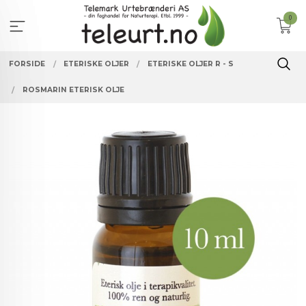
Gå
0
til
innholdet
FORSIDE
ETERISKE OLJER
ETERISKE OLJER R - S
ROSMARIN ETERISK OLJE