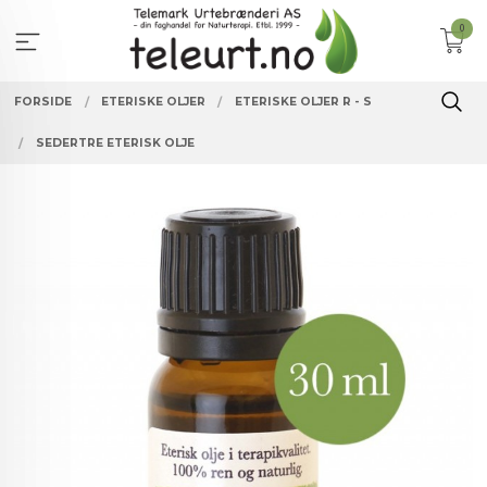
Gå
0
til
innholdet
FORSIDE
ETERISKE OLJER
ETERISKE OLJER R - S
SEDERTRE ETERISK OLJE