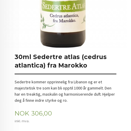
30ml Sedertre atlas (cedrus
atlantica) fra Marokko
Sedertre kommer opprinnelig fra Libanon og er et
majestetisk tre som kan bli opptil 1000 år gammelt. Den
har en treaktig, maskulin og harmoniserende duft. Hjelper
deg å finne indre styrke og ro.
Pris
NOK
306,00
inkl. mva.