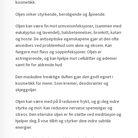
kosmetikk.
Oljen virker styrkende, beroligende og åpnende.
Oljen kan være fin mot urinveisinfeksjoner, (sammen med
eukalyptus og lavendel), halsbetennelser, bronkitt, katarr
og hoste. De antiseptiske egenskapene gjør at den ofte
anvednes ved problemhud som akne og eksem. Kan
fungere mot flass og soppinfeksjoner. Oljen er
astringerende, og kan hjelpe mot cellulitter og ødemer
samt fin for aldrende hud.
Den maskuline treaktige duften gjør den godt egnet i
kosmetikk for menn. Som kremer, deodoranter og
skjeggoljer.
Oljen kan være med på å redusere frykt, og gi deg indre
styrke og mot. Kan redusere nervøse spenninger og
stress. Den eteriske oljen er fin støtte ved meditasjon og
hjelper deg å vise tillitt og styrker dine indre subtile
energier.