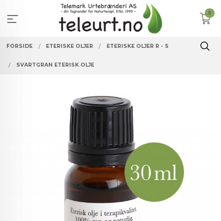
Gå
0
til
innholdet
FORSIDE
ETERISKE OLJER
ETERISKE OLJER R - S
SVARTGRAN ETERISK OLJE