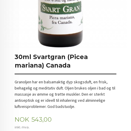
30ml Svartgran (Picea
mariana) Canada
Granoljen har en balsamaktig dyp skogsduft, en frisk,
behagelig og meditativ duft. Oljen brukes oljen i bad og til
massasje av ømme og trøtte muskler. Den er sterkt
antiseptisk og er ideell til inhalering ved alminnelige
luftveisproblemer. God badstuolje.
Pris
NOK
543,00
inkl. mva.