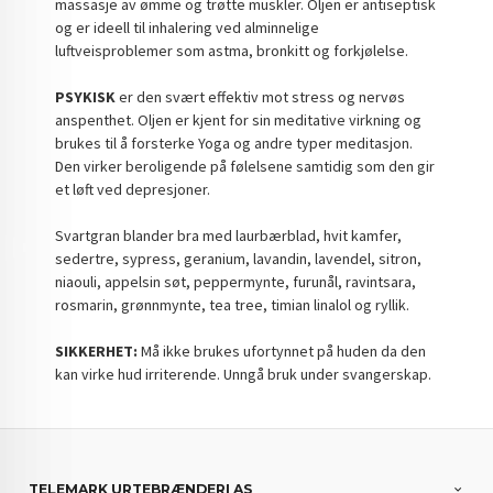
massasje av ømme og trøtte muskler. Oljen er antiseptisk
og er ideell til inhalering ved alminnelige
luftveisproblemer som astma, bronkitt og forkjølelse.
PSYKISK
er den svært effektiv mot stress og nervøs
anspenthet. Oljen er kjent for sin meditative virkning og
brukes til å forsterke Yoga og andre typer meditasjon.
Den virker beroligende på følelsene samtidig som den gir
et løft ved depresjoner.
Svartgran blander bra med laurbærblad, hvit kamfer,
sedertre, sypress, geranium, lavandin, lavendel, sitron,
niaouli, appelsin søt, peppermynte, furunål, ravintsara,
rosmarin, grønnmynte, tea tree, timian linalol og ryllik.
SIKKERHET:
Må ikke brukes ufortynnet på huden da den
kan virke hud irriterende. Unngå bruk under svangerskap.
TELEMARK URTEBRÆNDERI AS