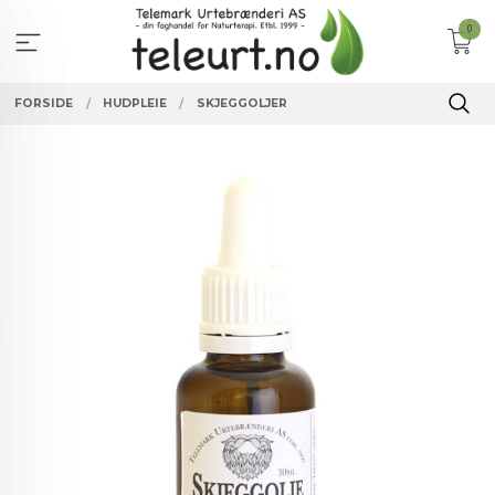
Gå
0
til
innholdet
FORSIDE
HUDPLEIE
SKJEGGOLJER