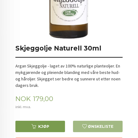
Skjeggolje Naturell 30ml
Argan Skjeggolje - laget av 100% naturlige planteoljer. En
mykgjørende og pleiende blanding med våre beste hud-
og håroljer. Skjegget ser bedre og sunnere ut etter noen
dagers bruk.
Pris
NOK
179,00
inkl. mva.
KJØP
ØNSKELISTE