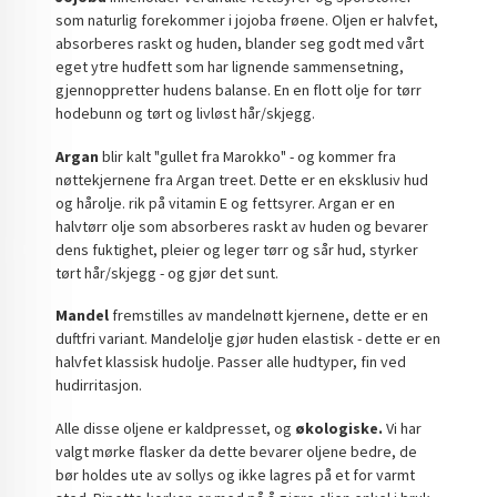
som naturlig forekommer i jojoba frøene. Oljen er halvfet,
absorberes raskt og huden, blander seg godt med vårt
eget ytre hudfett som har lignende sammensetning,
gjennoppretter hudens balanse. En en flott olje for tørr
hodebunn og tørt og livløst hår/skjegg.
Argan
blir kalt "gullet fra Marokko" - og kommer fra
nøttekjernene fra Argan treet. Dette er en eksklusiv hud
og hårolje. rik på vitamin E og fettsyrer. Argan er en
halvtørr olje som absorberes raskt av huden og bevarer
dens fuktighet, pleier og leger tørr og sår hud, styrker
tørt hår/skjegg - og gjør det sunt.
Mandel
fremstilles av mandelnøtt kjernene, dette er en
duftfri variant. Mandelolje gjør huden elastisk - dette er en
halvfet klassisk hudolje. Passer alle hudtyper, fin ved
hudirritasjon.
Alle disse oljene er kaldpresset, og
økologiske.
Vi har
valgt mørke flasker da dette bevarer oljene bedre, de
bør holdes ute av sollys og ikke lagres på et for varmt