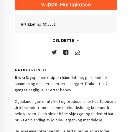
Artikkelnr.:
SO5001
DEL DETTE
PRODUKTINFO
Bruk:
Drypp noen dråper i håndflatene, gni hendene
sammen og masser oljen inn i skjegget. Brukes 1 til 2
ganger daglig, eller etter behov.
Oljeblandingen er utviklet og produsert her hos Telemark
Urtebrænderi - men oljene er eksotiske og kommer fra
hele verden. Oljen pleier både skjegget og huden. Vi har
brukt en blanding av jojoba-, argan- og mandelolje.
Jojoba
inneholder verdifulle fettsyrer og sporstoffer