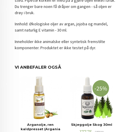
sted. Pipette korken er med på å gjøre oljen enkel i bruk.
Du trenger bare noen få dråper om gangen - så oljen er
drøy i bruk.
Innhold: Økologiske oljer av argan, jojoba og mandel,
samt naturlig E vitamin - 30 ml.
Inneholder ikke animalske eller syntetisk fremstilte
komponenter. Produktet er ikke testet på dyr.
VI ANBEFALER OGSÅ
-25%
Arganolje, ren
Skjeggolje Skog 30ml
kaldpresset (Argania
Tilbud
Rabatt
177,75