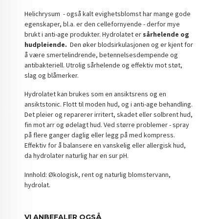
Helichrysum - også kalt evighetsblomst har mange gode
egenskaper, bl.a. er den cellefornyende - derfor mye
brukt i anti-age produkter. Hydrolatet er
sårhelende og
hudpleiende.
Den øker blodsirkulasjonen og er kjent for
å være smertelindrende, betennelsesdempende og
antibakteriell. Utrolig sårhelende og effektiv mot støt,
slag og blåmerker.
Hydrolatet kan brukes som en ansiktsrens og en
ansiktstonic. Flott til moden hud, og i anti-age behandling.
Det pleier og reparerer irritert, skadet eller solbrent hud,
fin mot arr og ødelagt hud. Ved større problemer - spray
på flere ganger daglig eller legg på med kompress.
Effektiv for å balansere en vanskelig eller allergisk hud,
da hydrolater naturlig har en sur pH.
Innhold: Økologisk, rent og naturlig blomstervann,
hydrolat.
VI ANBEFALER OGSÅ