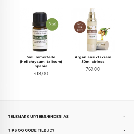
5ml Immortelle
Argan ansiktskrem
(Helichrysum italicum)
50ml airless
Spania
Pris
769,00
Pris
418,00
TELEMARK URTEBRÆNDERI AS
TIPS OG GODE TILBUD?