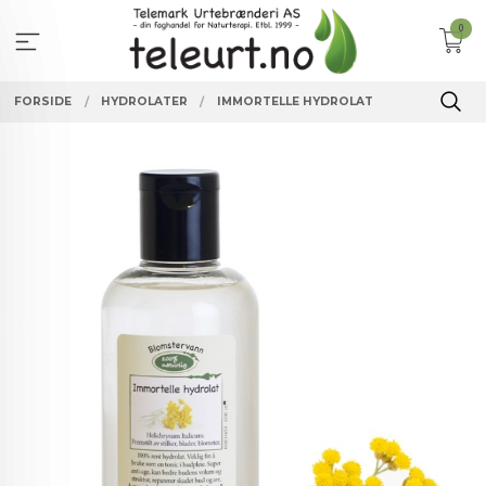
Gå
0
til
innholdet
FORSIDE
HYDROLATER
IMMORTELLE HYDROLAT